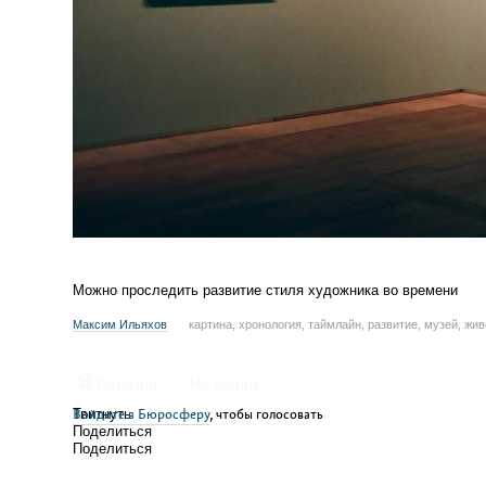
Можно проследить развитие стиля художника во времени
Максим Ильяхов
картина, хронология, таймлайн, развитие, музей, жи
Полезно
Не понял
Войдите в Бюросферу
Твитнуть
, чтобы голосовать
Поделиться
Поделиться