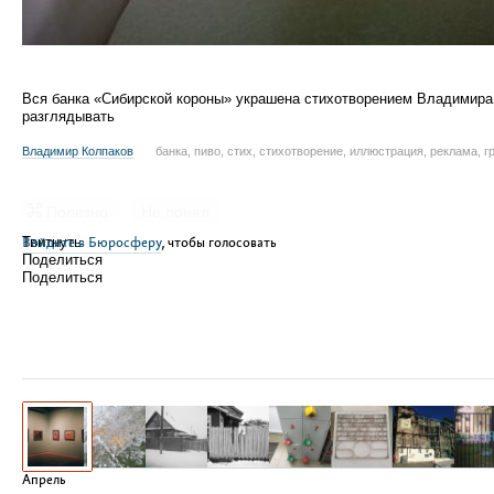
Вся банка «Сибирской короны» украшена стихотворением Владимира
разглядывать
Владимир Колпаков
банка, пиво, стих, стихотворение, иллюстрация, реклама, 
Полезно
Не понял
Войдите в Бюросферу
Твитнуть
, чтобы голосовать
Поделиться
Поделиться
Апрель