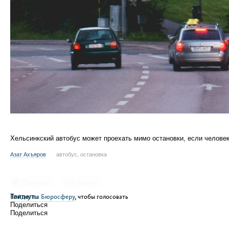
Хельсинкский автобус может проехать мимо остановки, если человек
Азат Ахъяров
автобус, остановка
Полезно
Не понял
Войдите в Бюросферу
Твитнуть
, чтобы голосовать
Поделиться
Поделиться