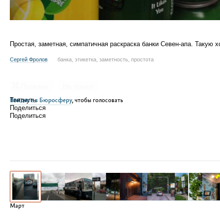
Простая, заметная, симпатичная раскраска банки
Севен-апа
. Такую х
Сергей Фролов
банка, этикетка, заметность, простота
Полезно
Не понял
Войдите в Бюросферу
Твитнуть
, чтобы голосовать
Поделиться
Поделиться
Март