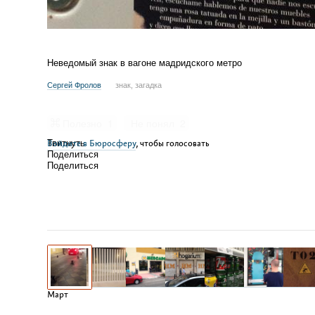
Неведомый знак в вагоне мадридского метро
Сергей Фролов
знак, загадка
Полезно
1
Не понял
2
Войдите в Бюросферу
Твитнуть
, чтобы голосовать
Поделиться
Поделиться
Март