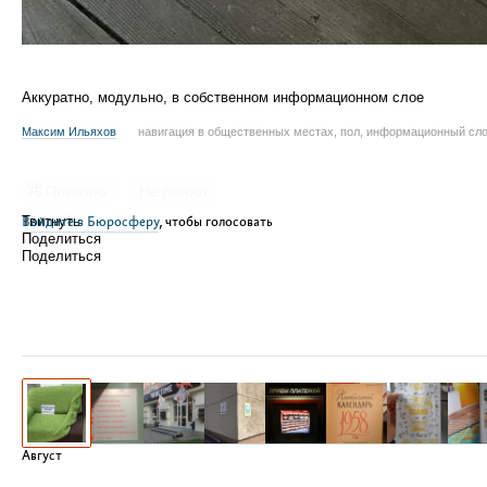
Аккуратно, модульно, в собственном информационном слое
Максим Ильяхов
навигация в общественных местах, пол, информационный сл
Полезно
Не понял
Войдите в Бюросферу
Твитнуть
, чтобы голосовать
Поделиться
Поделиться
Август