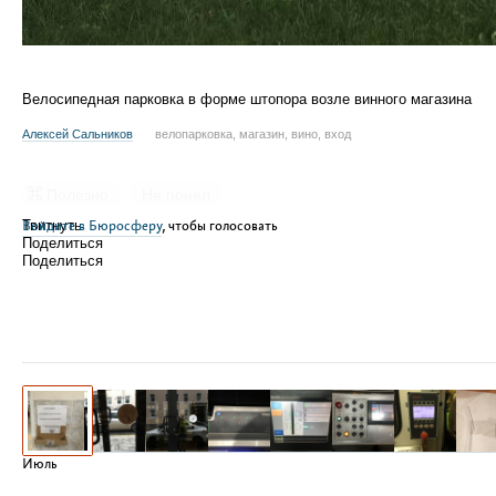
Велосипедная парковка в форме штопора возле винного магазина
Алексей Сальников
велопарковка, магазин, вино, вход
Полезно
Не понял
Войдите в Бюросферу
Твитнуть
, чтобы голосовать
Поделиться
Поделиться
Июль