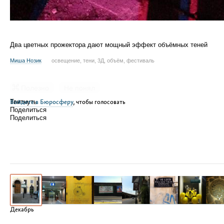
Два цветных прожектора дают мощный эффект объёмных теней
Миша Нозик
освещение, тени, 3Д, объём, фестиваль
Полезно
Не понял
Войдите в Бюросферу
Твитнуть
, чтобы голосовать
Поделиться
Поделиться
Декабрь