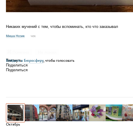
Никаких мучений с тем, чтобы вспоминать, кто что заказывал
Миша Нозик
чек
Полезно
Не понял
Войдите в Бюросферу
Твитнуть
, чтобы голосовать
Поделиться
Поделиться
Октябрь