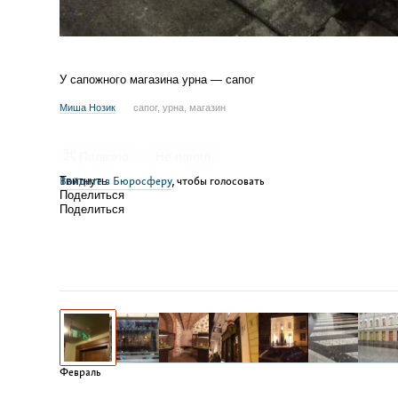
У сапожного магазина урна — сапог
Миша Нозик
сапог, урна, магазин
Полезно
Не понял
Войдите в Бюросферу
Твитнуть
, чтобы голосовать
Поделиться
Поделиться
Февраль