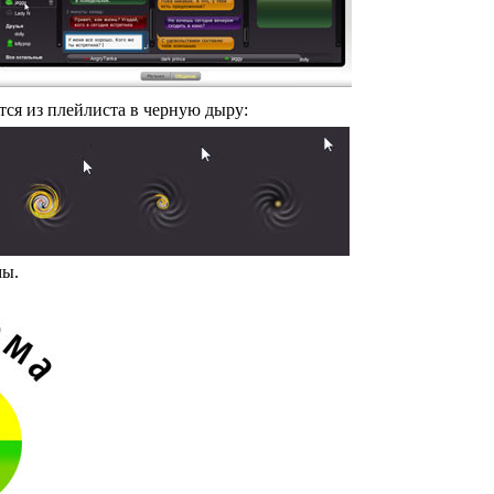
ся из плейлиста в черную дыру:
мы.