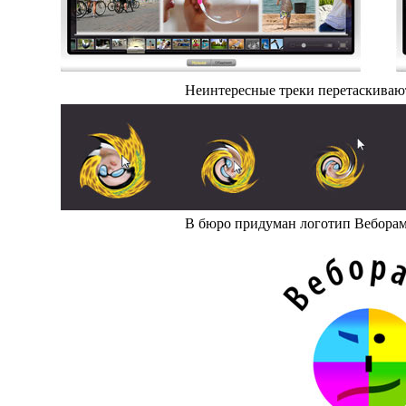
Неинтересные треки перетаскивают
В бюро придуман логотип Вебора