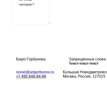
«
которая»?
Иллюстрация
гиф или джипег шириной не более 700 пикселей
3
Бюро Горбунова
Запрещённые слова
Текст текст текст
soviet@artgorbunov.ru
Большая
Новодмитровск
+7 495 646-84-89
Москва, Россия, 127015