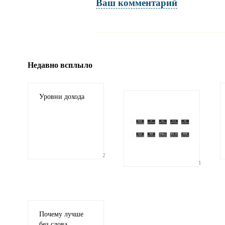
Ваш комментарий
Имя и фамилия
обязательны полностью для публикации коммент
Недавно всплыло
Электронная
почта
адрес не будет опубликован
Уровни дохода
2
1
Ваши
соображения
Почему лучше
без слова