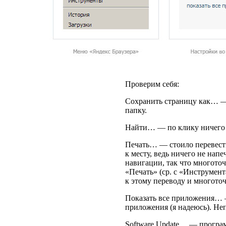
Проверим себя:
Сохранить страницу как… — 
папку.
Найти… — по клику ничего н
Печать… — стоило перевест
к месту, ведь ничего не напе
навигации, так что многоточ
«
Печать»
(
ср.
с «
Инструмента
к этому переводу и многоточ
Показать все приложения… —
приложения
(
я надеюсь). Не
Software Update… — програм