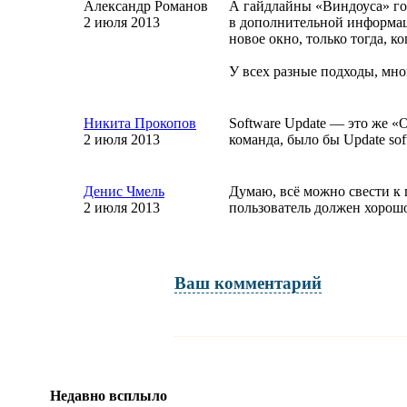
Александр Романов
А гайдлайны «Виндоуса» гов
2 июля 2013
в дополнительной информац
новое окно, только тогда, к
У всех разные подходы, мн
Никита Прокопов
Software Update — это же «
2 июля 2013
команда, было бы Update s
Денис Чмель
Думаю, всё можно свести к 
2 июля 2013
пользователь должен хорошо
Ваш комментарий
Имя и фамилия
обязательны полностью для публикации коммент
Недавно всплыло