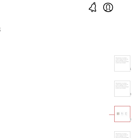
с
1
3
3