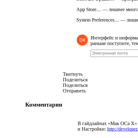
App Store… — лишнее много
System Preferences… — лишн
Интерфейс и информ
ОК
раньше поступите, те
Твитнуть
Поделиться
Поделиться
Отправить
Комментарии
В гайдлайнах «Мак ОСа X» 
и Настройки:
http://develope