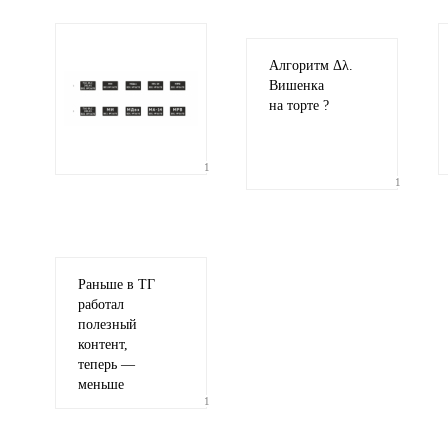
Электронная почта
адрес не будет опубликован
Алгоритм Δλ.
Вишенка
на торте ?
1
1
Ваши соображения
Раньше в ТГ
работал
полезный
контент,
теперь —
Иллюстрация
меньше
гиф или джипег шириной не более 700 пикселей
1