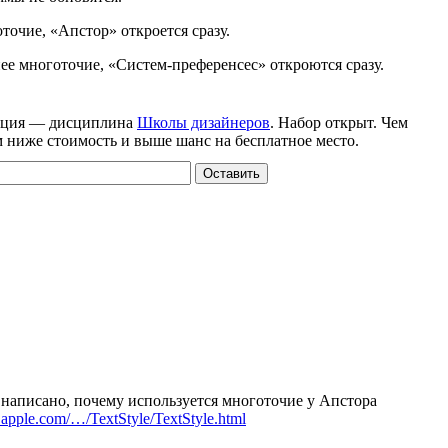
точие,
«
Апстор» откроется сразу.
ее многоточие,
«
Систем-преференсес
» откроются сразу.
ация — дисциплина
Школы дизайнеров
. Набор открыт. Чем
м ниже стоимость и выше шанс на бесплатное место.
Оставить
написано, почему используется многоточие у Апстора
r.apple.com/…/TextStyle/TextStyle.html