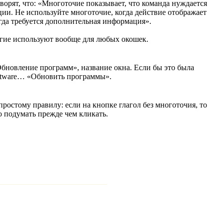
орят, что: «Многоточие показывает, что команда нуждается
ии. Не используйте многоточие, когда действие отображает
огда требуется дополнительная информация».
огие используют вообще для любых окошек.
Обновление программ», название окна. Если бы это была
oftware… «Обновить программы».
простому правилу: если на кнопке глагол без многоточия, то
 подумать прежде чем кликать.
ария