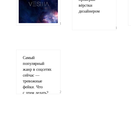
вёрстки
дизайнером
1
1
Ваши соображения
Самый
популярный
жанр в соцсетях
сейчас —
тревожные
Иллюстрация
фейки. Что
гиф или джипег шириной не более 700 пи
2
с этим делать?