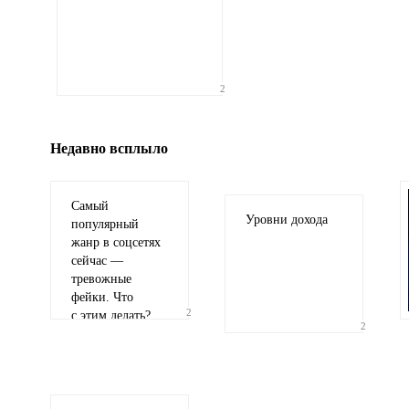
Иллюстрация
2
гиф или джипег шириной не более 700 пи
Недавно всплыло
Самый
Уровни дохода
популярный
жанр в соцсетях
сейчас —
тревожные
фейки. Что
2
с этим делать?
2