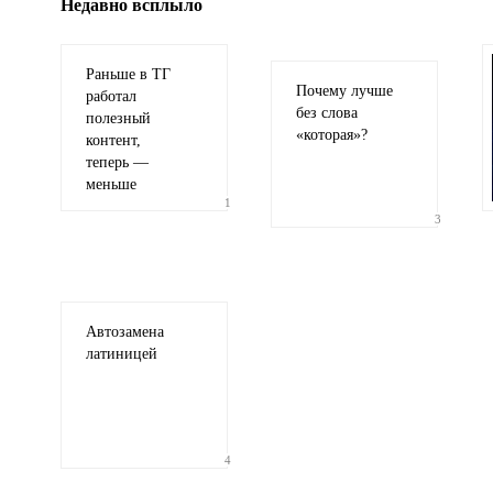
Недавно всплыло
Раньше в ТГ
Почему лучше
работал
без слова
полезный
«
которая»?
контент,
теперь —
Иллюстрация
гиф или джипег шириной не более 700 пи
меньше
1
3
Автозамена
латиницей
4