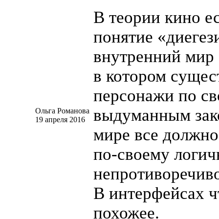
В теории кино ес
понятие «диеге
внутренний мир
в котором сущес
персонажи по с
выдуманным зак
Ольга Романова
19 апреля 2016
мире все должно
по-своему
логич
непротиворечиво
В интерфейсах
ч
похожее.