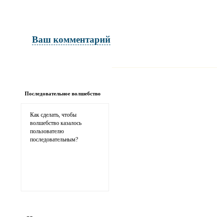
Ваш комментарий
Имя и фамилия
обязательны полностью для публикации 
Последовательное волшебство
Электронная почта
адрес не будет опубликован
Как сделать, чтобы
волшебство казалось
пользователю
последовательным?
Ваши соображения