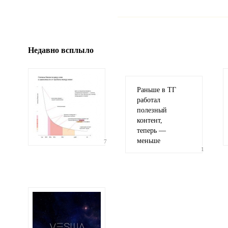
Имя и фамилия
обязательны полностью для публикации 
Недавно всплыло
Электронная почта
адрес не будет опубликован
Раньше в ТГ
работал
полезный
контент,
теперь —
меньше
7
1
Ваши соображения