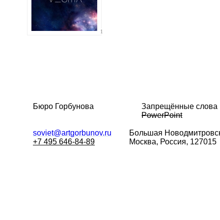
Иллюстрация
гиф или джипег шириной не более 700 пи
1
Бюро Горбунова
Запрещённые слова
PowerPoint
soviet@artgorbunov.ru
Большая
Новодмитровск
+7 495 646-84-89
Москва, Россия, 127015