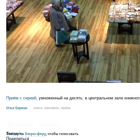
Приём с серией
, умноженный на десять: в центральном зале книжного
Илья Бирман
книга, прилавок, приём
Полезно
Не понял
Войдите в Бюросферу
Твитнуть
, чтобы голосовать
Поделиться