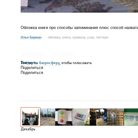
Обложка книги про способы запоминания плюс способ назвать
Илья Бирман
обложка, книга, правила, узор, паттерн
Полезно
Не понял
Войдите в Бюросферу
Твитнуть
, чтобы голосовать
Поделиться
Поделиться
Декабрь