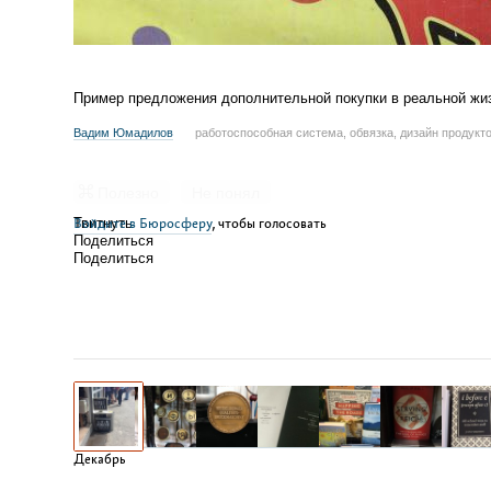
Пример предложения дополнительной покупки в реальной жизн
Вадим Юмадилов
работоспособная система, обвязка, дизайн продукто
Полезно
Не понял
Войдите в Бюросферу
Твитнуть
, чтобы голосовать
Поделиться
Поделиться
Декабрь