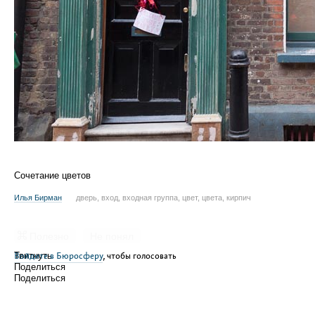
Сочетание цветов
Илья Бирман
дверь, вход, входная группа, цвет, цвета, кирпич
Полезно
Не понял
Войдите в Бюросферу
Твитнуть
, чтобы голосовать
Поделиться
Поделиться