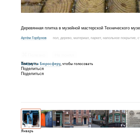
Деревянная плитка в музейной мастерской Технического музе
Артём Горбунов
пол, дерево, материал, паркет, напольное покрытие, 
Полезно
Не понял
Войдите в Бюросферу
Твитнуть
, чтобы голосовать
Поделиться
Поделиться
Январь