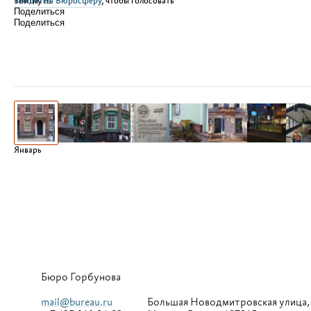
Войдите в Бюросферу
Твитнуть
, чтобы голосовать
Поделиться
Поделиться
Январь
Бюро Горбунова
mail@bureau.ru
Большая
Новодмитровская улица,