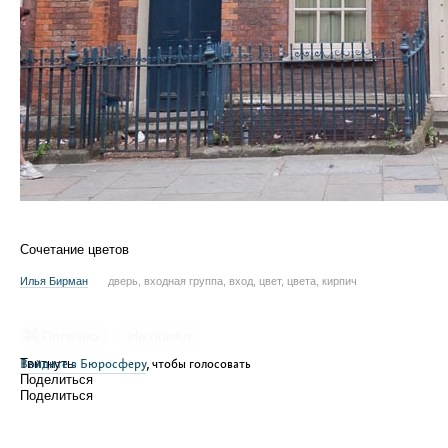
Сочетание цветов
Илья Бирман
дверь, входная группа, вход, цвет, цвета, кирпич
Полезно
Не понял
Войдите в Бюросферу
Твитнуть
, чтобы голосовать
Поделиться
Поделиться