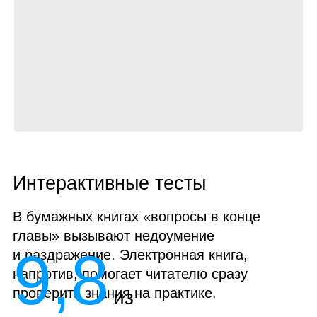
Интерактивные тесты
В бумажных книгах «вопросы в конце
главы» вызывают недоумение
9,8
и раздражение. Электронная книга,
напротив, помогает читателю сразу
проверить знания на практике.
из