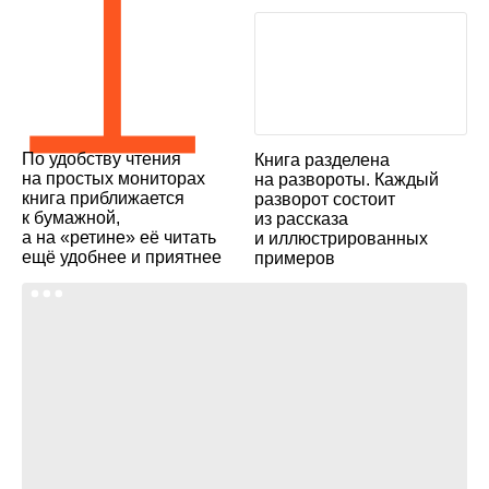
𝍥
По удобству чтения
Книга разделена
на простых мониторах
на развороты. Каждый
книга
при­бли­жа­ется
разворот состоит
к бумажной,
из рассказа
а на «ретине» её читать
и иллюстрированных
ещё удобнее и приятнее
примеров