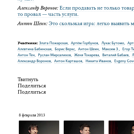
Александр Воронов:
Если продавать не только товар
то провал — часть услуги.
Антон Шеин:
Это скользкая игра: легко выявить
Участники:
Злата Пожарская
,
Артём Горбунов
,
Лукас Бутомо
,
Арт
Алевтина Бабинская
,
Борис Веркс
,
Антон Шеин
,
Максим З.
,
Егор 
Антон Тен
,
Руслан Мирсалихов
,
Женя Токарева
,
Виталий Бабаев
,
Л
Александр Воронов
,
Антон Карташов
,
Никита Иванов
,
Evgeny Gov
Твитнуть
Поделиться
Поделиться
8 февраля 2013