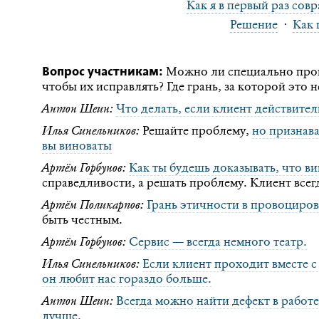
Как я в первый раз сов
Решение
·
Как 
Вопрос участникам:
Можно ли специально про
чтобы их исправлять? Где грань, за которой это 
Антон Шеин:
Что делать, если клиент действител
Илья Синельников:
Решайте проблему,
но признава
вы виноваты
Артём Горбунов:
Как ты будешь доказывать, что ви
справедливости, а решать проблему. Клиент всег
Артём Поликарпов:
Грань этичности в провоциров
быть честным.
Артём Горбунов:
Сервис — всегда немного театр.
Илья Синельников:
Если клиент проходит вместе с
он любит нас гораздо больше.
Антон Шеин:
Всегда можно найти дефект в работ
лучше.