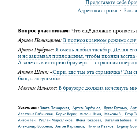
Представьте себе бра
Адресная строка
·
Закл
Вопрос участникам:
Что ещё должно пропасть и
Артём Поликарпов:
В полноэкранном режиме сейч
Артём Горбунов:
Я очень любил таскбар. Делал ег
и не закрывал приложения, чтобы иконки всегда 
А залезть в историю браузера — страшная операц
Антон Шеин:
«
Сири, где там эта страничка? Там 
был, с лягушкой
»
Максим Ильяхов:
В браузере должна исчезнуть мн
Участники:
Злата Пожарская
,
Артём Горбунов
,
Лукас Бутомо
,
Арт
Алевтина Бабинская
,
Борис Веркс
,
Антон Шеин
,
Максим З.
,
Егор 
Антон Тен
,
Руслан Мирсалихов
,
Женя Токарева
,
Виталий Бабаев
,
Л
Александр Воронов
,
Антон Карташов
,
Никита Иванов
,
Evgeny Gov