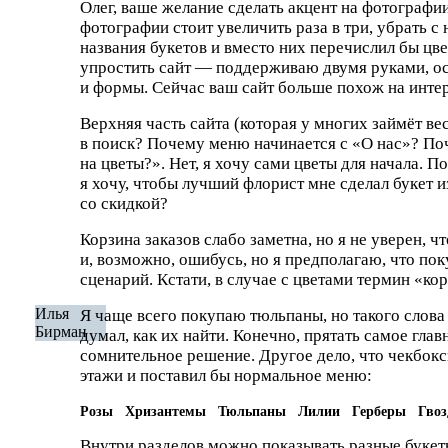
Олег, ваше желание сделать акцент на фотографии
фотографии стоит увеличить раза в три, убрать с 
названия букетов и вместо них перечислил бы цве
упростить сайт — поддерживаю двумя руками, ос
и формы. Сейчас ваш сайт больше похож на инте
Верхняя часть сайта
(
которая у многих займёт ве
в поиск? Почему меню начинается
с «
О нас»? По
на цветы?». Нет, я хочу сами цветы для начала. 
я хочу, чтобы лучший флорист мне сделал букет 
со скидкой?
Корзина заказов слабо заметна, но я не уверен, ч
и, возможно, ошибусь, но я предполагаю, что по
сценарий. Кстати, в случае с цветами термин
«
ко
Илья
Я чаще всего покупаю тюльпаны, но такого слова 
Бирман
думал, как их найти. Конечно, прятать самое гл
сомнительное решение. Другое дело, что чекбок
этажи и поставил бы нормальное меню:
Розы Хризантемы Тюльпаны Лилии Герберы Гвоз
Внутри разделов можно показывать разные букет