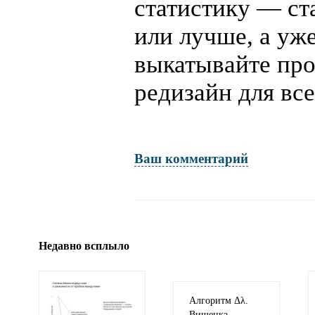
статистику — ст
или лучше, а уж
выкатывайте пр
редизайн для все
Ваш комментарий
Имя и фамилия
обязательны полностью для публикации коммент
Недавно всплыло
Электронная
почта
адрес не будет опубликован
Алгоритм Δλ.
Вишенка