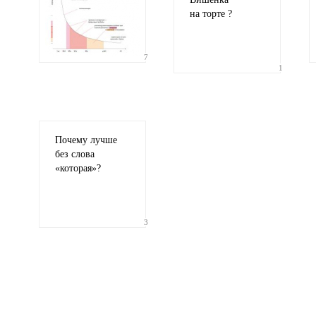
на торте ?
7
1
Ваши
соображения
Почему лучше
без слова
«
которая»?
Иллюстрация
гиф или джипег шириной не более 700 пикселей
3