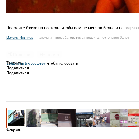
Положите ёжика на постель, чтобы вам не меняли бельё и не загря
Максим Ильяхов
экология, просьба, система продукта, постельное белье
Полезно
Не понял
Войдите в Бюросферу
Твитнуть
, чтобы голосовать
Поделиться
Поделиться
Февраль