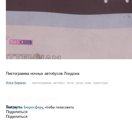
Пиктограмма ночных автобусов Лондона
Илья Бирман
пиктограмма, автобус, ночь, луна, знак, транспорт
Полезно
Не понял
Войдите в Бюросферу
Твитнуть
, чтобы голосовать
Поделиться
Поделиться