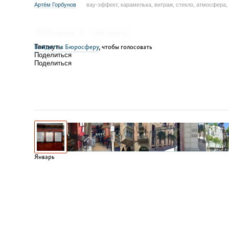
Артём Горбунов
вау-эффект, карамелька, витраж, стекло, атмосфера, с
Полезно
1
Не понял
Войдите в Бюросферу
Твитнуть
, чтобы голосовать
Поделиться
Поделиться
Январь