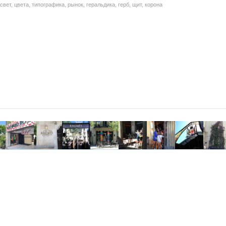
вет, цвета, типографика, рынок, геральдика, герб, щит, корона