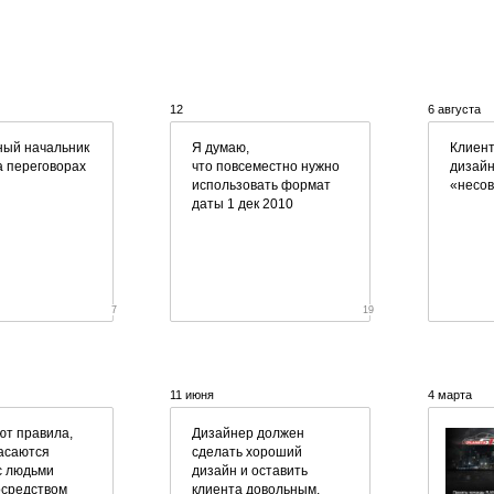
12
6 августа
ный начальник
Я думаю,
Клиент
 переговорах
что повсеместно нужно
дизайн
использовать формат
«несо
даты 1 дек 2010
7
19
11 июня
4 марта
т правила,
Дизайнер должен
асаются
сделать хороший
с людьми
дизайн и оставить
осредством
клиента довольным.