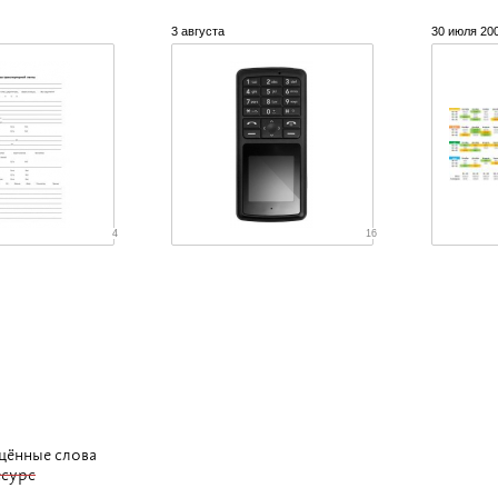
3 августа
30 июля 20
4
16
щённые слова
есурс