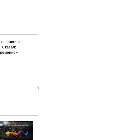
 не принял
. Сказал:
временно»
6