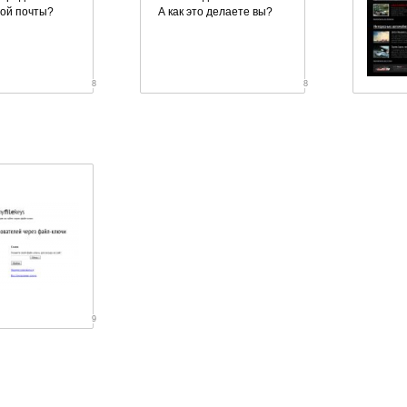
ой почты?
А как это делаете вы?
8
8
9