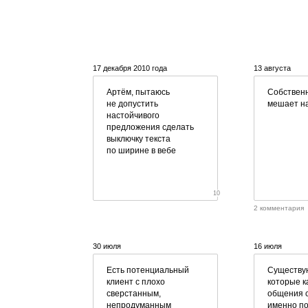
17 декабря 2010 года
13 августа
Артём, пытаюсь
Собствен
не допустить
мешает на
настойчивого
предложения сделать
выключку текста
по ширине в вебе
10
2 комментария
30 июля
16 июля
Есть потенциальный
Cуществую
клиент с плохо
которые к
сверстанным,
общения 
непродуманным
именно п