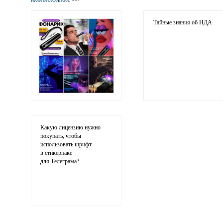
Электронная
почта
адрес не будет опубликован
Тайные знания об НДА
Ваши
соображения
Какую лицензию нужно
покупать, чтобы
использовать шрифт
в стикерпаке
для Телеграма?
Иллюстрация
гиф или джипег шириной не более 700 пикселей