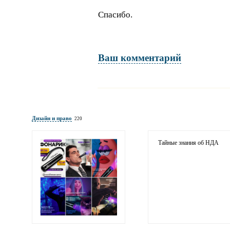
Спасибо.
Ваш комментарий
Имя и фамилия
обязательны полностью для публикации коммент
Дизайн и право
220
Электронная
почта
адрес не будет опубликован
Тайные знания об НДА
Ваши