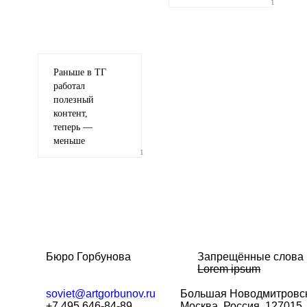
1
Раньше в ТГ
работал
полезный
контент,
теперь —
меньше
1
Бюро Горбунова
Запрещённые слова
Lorem ipsum
soviet@artgorbunov.ru
Большая
Новодмитровск
+7 495 646-84-89
Москва, Россия, 127015