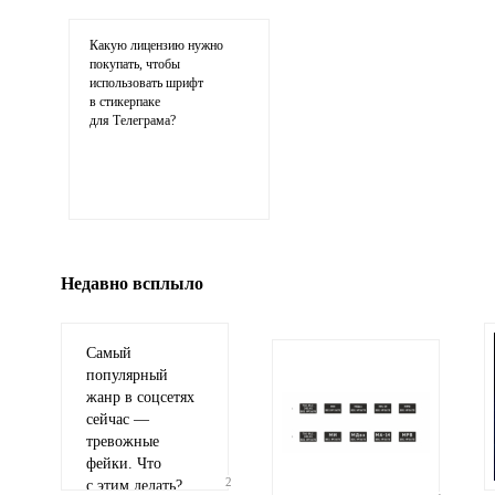
соображения
Какую лицензию нужно
покупать, чтобы
использовать шрифт
в стикерпаке
для Телеграма?
Иллюстрация
гиф или джипег шириной не более 700 пикселей
Недавно всплыло
Самый
популярный
жанр в соцсетях
сейчас —
тревожные
фейки. Что
2
с этим делать?