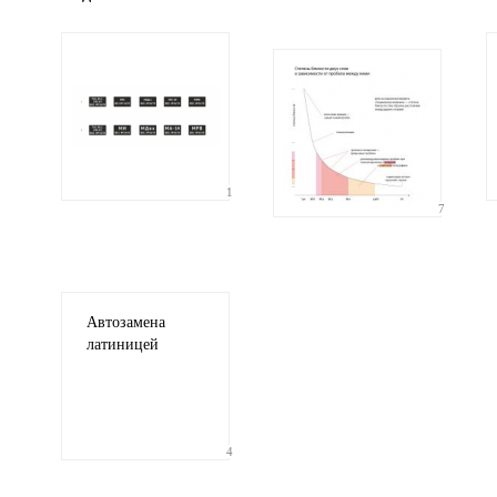
1
7
Автозамена
латиницей
4