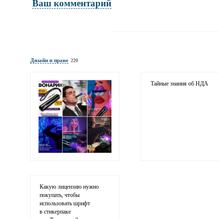
Ваш комментарий
Имя и фамилия
обязательны полностью для публикации 
Дизайн и право
220
Электронная почта
адрес не будет опубликован
Тайные знания об НДА
Ваши соображения
Какую лицензию нужно
покупать, чтобы
использовать шрифт
в стикерпаке