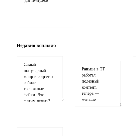
для Телеграма?
Иллюстрация
гиф или джипег шириной не более 700 пи
Недавно всплыло
Самый
Раньше в ТГ
популярный
работал
жанр в соцсетях
полезный
сейчас —
контент,
тревожные
теперь —
фейки. Что
меньше
2
с этим делать?
1