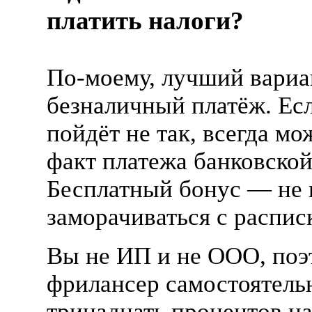
платить налоги?
По-моему
, лучший вари
безналичный платёж. Ес
пойдёт не так, всегда мо
факт платежа банковско
Бесплатный бонус — не
заморачиваться с распис
Вы не
ИП
и не
ООО
, по
фрилансер самостоятель
тринадцать процентов на