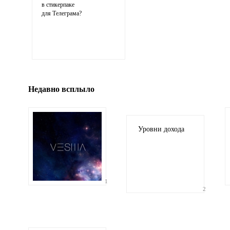
в стикерпаке
для Телеграма?
Иллюстрация
гиф или джипег шириной не более 700 пи
Недавно всплыло
Уровни дохода
1
2