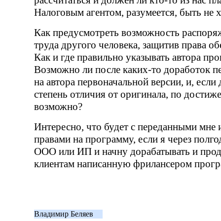
рассчитаться и должен ли
кто-то
из нас пл
Налоговым агентом, разумеется, быть не х
Как предусмотреть возможность распоряж
труда другого человека, защитив права об
Как и где правильно указывать автора пр
Возможно ли после
каких-то
доработок пе
на автора первоначальной версии, и, если 
степень отличия от оригинала, по достиж
возможно?
Интересно, что будет с переданными мн
правами на программу, если я через полг
ООО
или
ИП
и начну дорабатывать и про
клиентам написанную фрилансером прог
Владимир Беляев