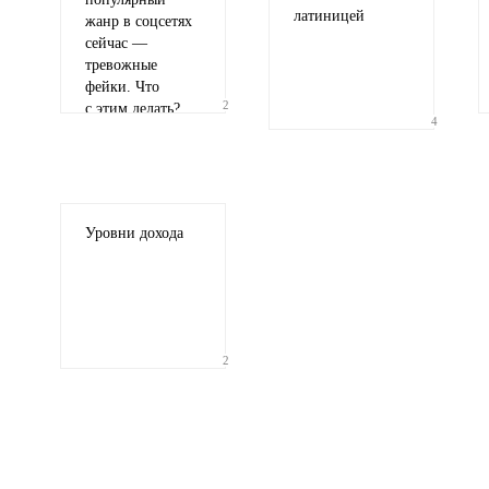
латиницей
жанр в соцсетях
сейчас —
тревожные
фейки. Что
2
с этим делать?
4
Уровни дохода
2