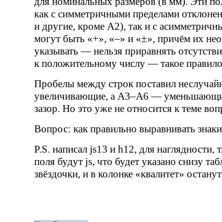
для номинальных размеров (в мм). Эти п
как с симметричными пределами отклонен
и другие, кроме А2), так и с асимметричн
могут быть «+», «–» и «±», причём их не
указывать — нельзя приравнять отсутстви
к положительному числу — такое правило
Пробелы между строк поставил неслучайн
увеличивающие, а А3–А6 — уменьшающи
зазор. Но это уже не относится к теме воп
Вопрос: как правильно выравнивать знаки
P.S. написал js13 и h12, для наглядности, т.
поля будут js, что будет указано снизу та
звёздочки, и в колонке «квалитет» остану