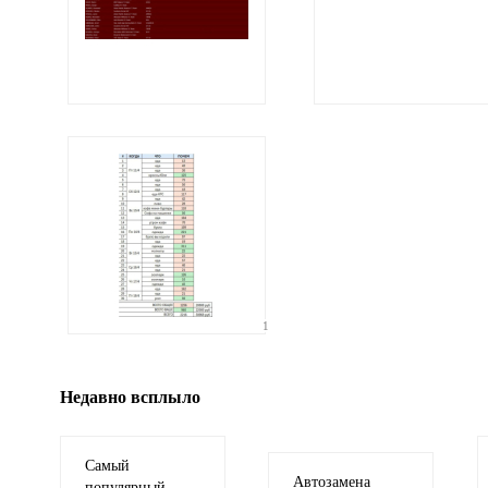
Ваши соображения
Иллюстрация
1
гиф или джипег шириной не более 700 пи
Недавно всплыло
Самый
Автозамена
популярный