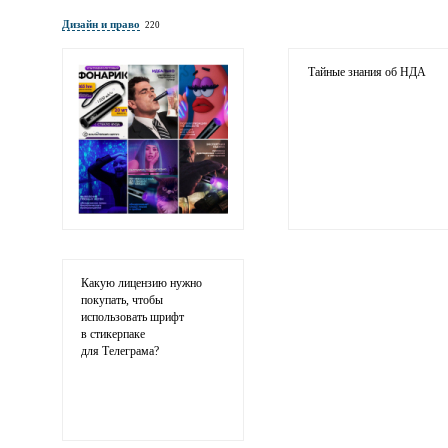
Имя и фамилия
обязательны полностью для публикации коммент
Дизайн и право
220
Электронная
почта
адрес не будет опубликован
Тайные знания об НДА
Ваши
соображения
Какую лицензию нужно
покупать, чтобы
использовать шрифт
в стикерпаке
для Телеграма?
Иллюстрация
гиф или джипег шириной не более 700 пикселей