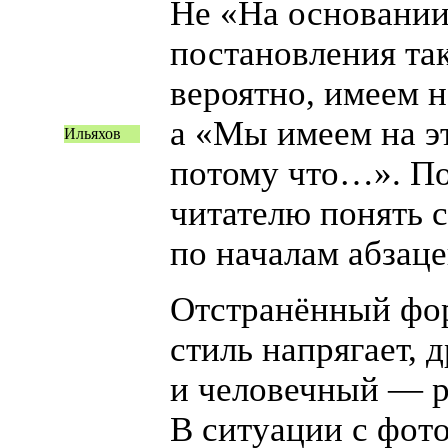
Не «
На основани
постановления
та
вероятно, имеем н
а «
Мы имеем на эт
Ильяхов
потому что…». П
читателю понять 
по началам абзаце
Отстранённый фо
стиль напрягает,
и человечный — р
В ситуации с фот