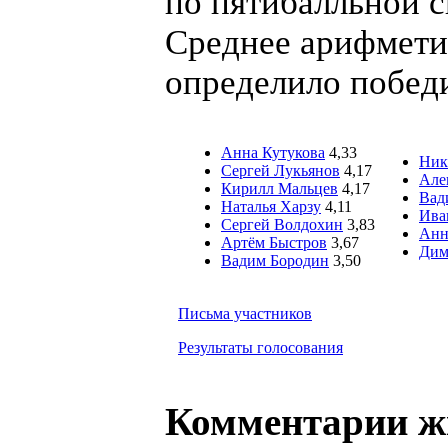
по пятибалльной с
Среднее арифмети
определило побед
Анна Кутукова
4,33
Ник
Сергей Лукьянов
4,17
Але
Кирилл Мальцев
4,17
Вад
Наталья Харзу
4,11
Ива
Сергей Волдохин
3,83
Анн
Артём Быстров
3,67
Дим
Вадим Бородин
3,50
Письма участников
Результаты голосования
Комментарии 