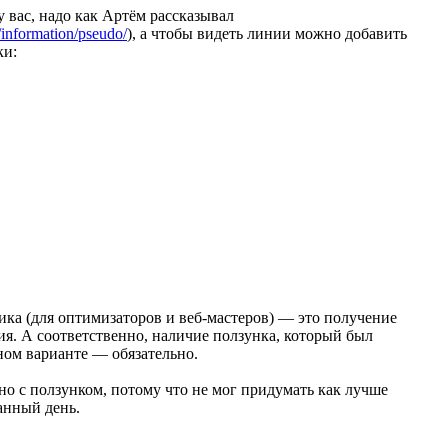
у вас, надо как Артём рассказывал
/information/pseudo/
), а чтобы видеть линии можно добавить
ки:
ика (для оптимизаторов и
веб-мастеров)
— это получение
я. А соответственно, наличие ползунка, который был
ном варианте — обязательно.
о с ползунком, потому что не мог придумать как лучше
анный день.