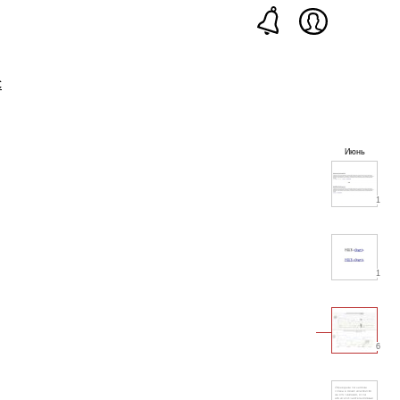
с
Июнь
1
1
6