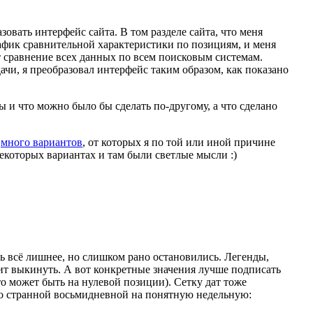
овать интерфейс сайта. В том разделе сайта, что меня
рафик сравнительной характеристики по позициям, и меня
т сравнение всех данных по всем поисковым системам.
дачи, я преобразовал интерфейс таким образом, как показано
ты и что можно было бы сделать
по-другому
, а что сделано
о
много вариантов
, от которых я по той или иной причине
некоторых вариантах и там были светлые мысли :)
ь всё лишнее, но слишком рано остановились. Легенды,
ит выкинуть. А вот конкретные значения лучше подписать
то
может быть на нулевой позиции). Сетку дат тоже
о странной восьмидневной на понятную недельную: