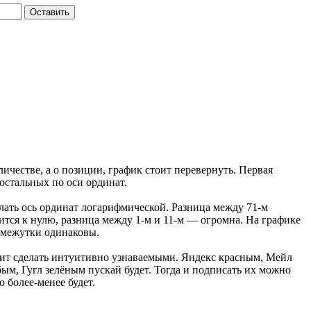
Оставить
личестве, а о позиции, график стоит перевернуть. Первая
остальных по оси ординат.
елать ось ординат логарифмической. Разница между
71-м
ится к нулю, разница между
1-м
и
11-м
— огромна. На графике
омежутки одинаковы.
оит сделать интуитивно узнаваемыми. Яндекс красным, Мейл
бым, Гугл зелёным пускай будет. Тогда и подписать их можно
но
более-менее
будет.