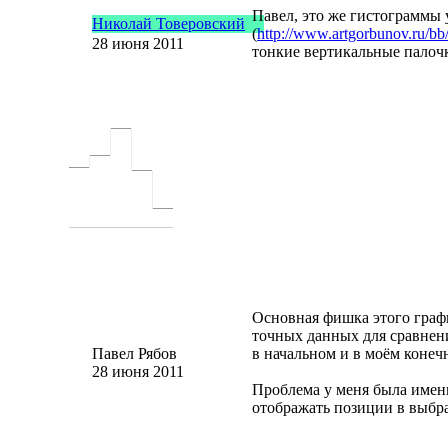
Павел, это же гистограммы 
Николай Товеровский
(
http://www.artgorbunov.ru/bb
28 июня 2011
тонкие вертикальные палоч
Основная фишка этого граф
точных данных для сравнени
Павел Рябов
в начальном и в моём конеч
28 июня 2011
Проблема у меня была именн
отображать позиции в выбр