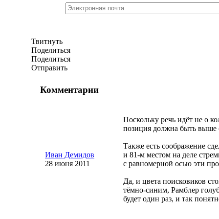
Твитнуть
Поделиться
Поделиться
Отправить
Комментарии
Поскольку речь идёт не о ко
позиция должна быть выше 
Также есть соображение сд
Иван Демидов
и
81-м
местом на деле стрем
28 июня 2011
с равномерной осью эти пр
Да, и цвета поисковиков ст
тёмно-синим
, Рамблер голу
будет один раз, и так понят