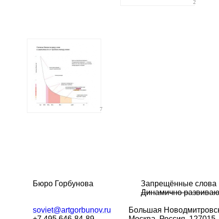
2
7
Бюро Горбунова
Запрещённые слова
Динамично развива
soviet@artgorbunov.ru
Большая
Новодмитровск
+7 495 646-84-89
Москва, Россия, 127015