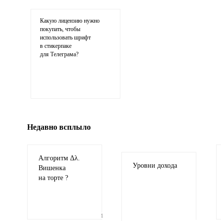
Какую лицензию нужно
покупать, чтобы
использовать шрифт
в стикерпаке
для Телеграма?
Иллюстрация
гиф или джипег шириной не более 700 пи
Недавно всплыло
Алгоритм Δλ.
Уровни дохода
Вишенка
на торте ?
1