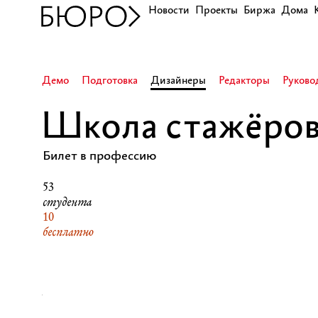
Новости
Проекты
Биржа
Дома
Демо
Подготовка
Дизайнеры
Редакторы
Руково
Школа стажёро
Билет в профессию
53
студента
10
бесплатно
31
М
22
Ж
24