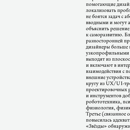
помогающие дизай
локализовать проб
не боятся задач с 
вводными и могут 
объяснить решение
к саморазвитию. Б
разносторонней п
дизайнеры больше 
узкопрофильными 
выходят из плоскос
и включают в инте
взаимодействия с п
внешние устройств
кругу из UX/
UI-тр
проектировочных 
и инструментов до
робототехника, пс
физиология, физика
Третье (связанное 
повысилась адекват
«Звёзды» обнаруж