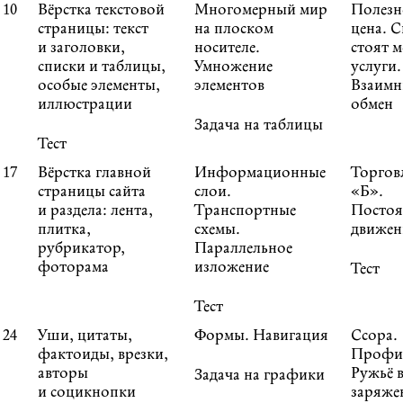
10
Вёрстка текстовой
Многомерный мир
Полезн
страницы: текст
на плоском
цена. 
и заголовки,
носителе.
стоят 
списки и таблицы,
Умножение
услуги.
особые элементы,
элементов
Взаим
иллюстрации
обмен
Задача на таблицы
Тест
17
Вёрстка главной
Информационные
Торгов
страницы сайта
слои.
«Б».
и раздела: лента,
Транспортные
Постоя
плитка,
схемы.
движен
рубрикатор,
Параллельное
фоторама
изложение
Тест
Тест
24
Уши, цитаты,
Формы. Навигация
Ссора.
фактоиды, врезки,
Профил
авторы
Ружьё в
Задача на графики
и социкнопки
заряже