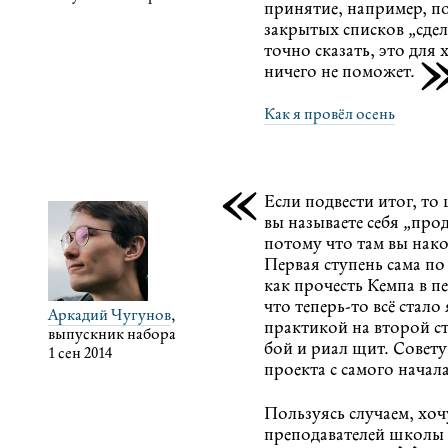
принятие, например, п
закрытых списков „сдел
точно сказать, это для
ничего не поможет.
Как я провёл осень
«
Если подвести итог, то 
вы называете себя „пр
потому что там вы након
Первая ступень сама по
как прочесть Кемпа в п
что
теперь-то
всё стало
Аркадий Чугунов
,
практикой на второй ст
выпускник набора
бой и риал щит. Совету
1 сен 2014
проекта с самого начал
Пользуясь случаем, хоч
преподавателей школы з