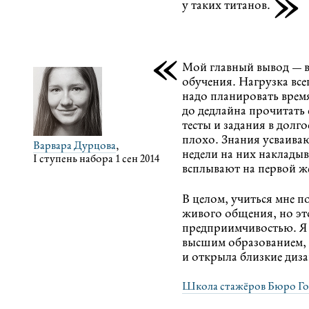
»
у таких титанов.
«
Мой главный вывод — в
обучения. Нагрузка вс
надо планировать время
до дедлайна прочитать 
тесты и задания в долг
плохо. Знания усваива
Варвара Дурцова
,
недели на них накладыв
I cтупень набора 1 сен 2014
всплывают на первой ж
В целом, учиться мне п
живого общения, но эт
предприимчивостью. Я 
высшим образованием, 
и открыла близкие диз
Школа стажёров Бюро Го