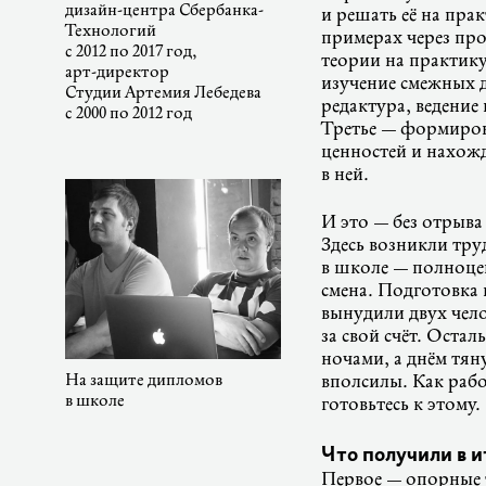
дизайн-центра
Сбербанка-
и решать её на пра
Технологий
примерах через пр
с 2012 по 2017 год,
теории на практику
арт-директор
изучение смежных 
Студии Артемия Лебедева
редактура, ведение
с 2000 по 2012 год
Третье — формиров
ценностей и нахожд
в ней.
И это — без отрыва
Здесь возникли тру
в школе — полноце
смена. Подготовка и
вынудили двух чело
за свой счёт. Оста
ночами, а днём тян
На защите дипломов
вполсилы. Как рабо
в школе
готовьтесь к этому.
Что получили в и
Первое — опорные 