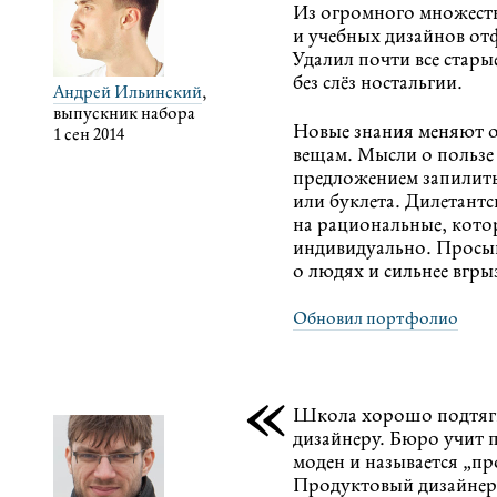
Из огромного множеств
и учебных дизайнов от
Удалил почти все стары
без слёз ностальгии.
Андрей Ильинский
,
выпускник набора
Новые знания меняют 
1 сен 2014
вещам. Мысли о пользе
предложением запилить
или буклета. Дилетант
на рациональные, кот
индивидуально. Просып
о людях и сильнее вгрыз
Обновил портфолио
«
Школа хорошо подтяги
дизайнеру. Бюро учит 
моден и называется „п
Продуктовый дизайнер 