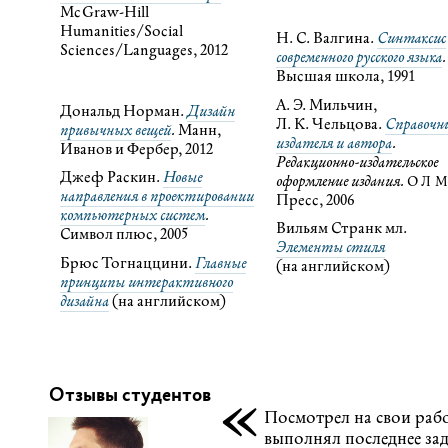
McGraw-Hill
Humanities/Social
Н. С. Валгина.
Синтаксис
Sciences/Languages, 2012
современного русского языка
.
Высшая школа, 1991
А. Э. Мильчин,
Дональд Норман.
Дизайн
Л. К. Чельцова.
Справочн
привычных вещей
.
Манн,
издателя и автора
.
Иванов и Фербер, 2012
Редакционно-издательское
Джеф Раскин.
Новые
оформление издания.
ОЛ
направления в проектировании
Пресс, 2006
компьютерных систем
.
Вильям Странк мл.
Символ плюс, 2005
Элементы стиля
Брюс Тогнаццини.
Главные
(на английском)
принципы интерактивного
дизайна
(на английском)
Отзывы студентов
«
Посмотрел на свои раб
выполнял последнее зад