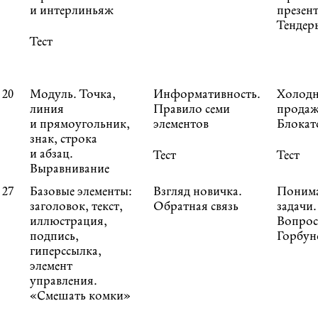
и интерлиньяж
презен
Тендер
Тест
20
Модуль. Точка,
Информативность.
Холод
линия
Правило семи
продаж
и прямоугольник,
элементов
Блокат
знак, строка
и абзац.
Тест
Тест
Выравнивание
27
Базовые элементы:
Взгляд новичка.
Поним
заголовок, текст,
Обратная связь
задачи.
иллюстрация,
Вопро
подпись,
Горбун
гиперссылка,
элемент
управления.
«Смешать комки»