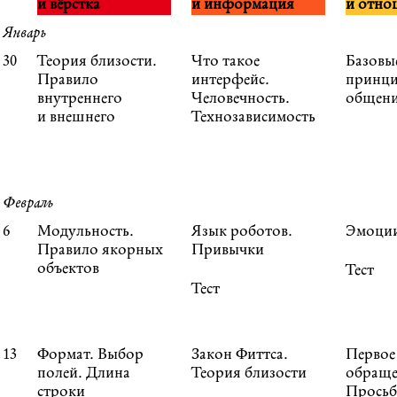
и вёрстка
и информация
и отно
Январь
30
Теория близости.
Что такое
Базовы
Правило
интерфейс.
принц
внутреннего
Человечность.
общен
и внешнего
Технозависимость
Февраль
6
Модульность.
Язык роботов.
Эмоци
Правило якорных
Привычки
объектов
Тест
Тест
13
Формат. Выбор
Закон Фиттса.
Первое
полей. Длина
Теория близости
обраще
строки
Просьб