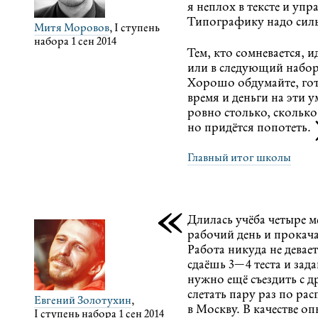
я неплох в тексте и уп
Типографику надо силь
Митя Моровов
, I ступень
набора 1 сен 2014
Тем, кто сомневается, 
или в следующий набор
Хорошо обдумайте, гот
время и деньги на эти 
ровно столько, сколько
но придётся попотеть.
Главный итог школы
«
Длилась учёба четыре м
рабочий день и прокача
Работа никуда не девае
сдаёшь
3—4 теста
и зада
нужно ещё съездить с д
слетать пару раз по ра
Евгений Золотухин
,
в Москву. В качестве о
I ступень набора 1 сен 2014