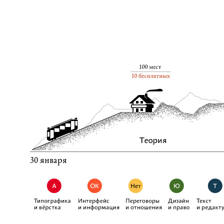
города
4
страны
30 января