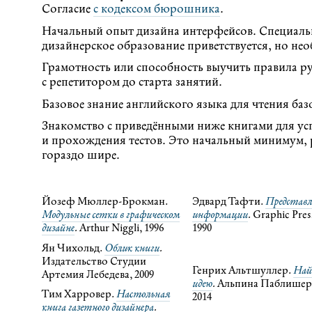
Согласие
с кодексом бюрошника
.
Начальный опыт дизайна интерфейсов. Специальн
дизайнерское образование приветствуется, но нео
Грамотность или способность выучить правила ру
с репетитором до старта занятий.
Базовое знание английского языка для чтения ба
Знакомство с приведёнными ниже книгами для у
и прохождения тестов. Это начальный минимум,
гораздо шире.
Йозеф Мюллер-Брокман.
Эдвард Тафти.
Представл
Модульные сетки в графическом
информации
.
Graphic Pres
дизайне
.
Arthur Niggli, 1996
1990
Ян Чихольд.
Облик книги
.
Издательство Студии
Генрих Альтшуллер.
На
Артемия Лебедева, 2009
идею
.
Альпина Паблишер
Тим Харровер.
Настольная
2014
книга газетного дизайнера
.