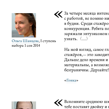
«
За четыре месяца инте
с работой, не помню ни
в будни. Среди стажёро
конкуренция. Ребята п
заряжали энтузиазмом 
узнать.〈…〉
Ольга Шанцева
, I ступень
набора 1 сен 2014
На мой взгляд, самое гл
стажёров,— это заводит
Дальше дело времени и
материальны, а возмож
безграничны. Дерзайте!
«
Гонка
»
«
Вспомните среднюю шко
тебе поставят двойку и 