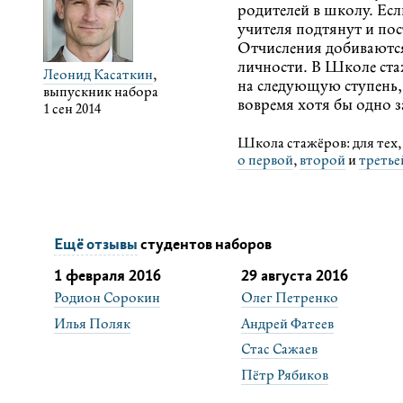
родителей в школу. Ес
учителя подтянут и по
Отчисления добиваются
личности. В Школе ст
Леонид Касаткин
,
на следующую ступень, 
выпускник набора
вовремя хотя бы одно з
1 сен 2014
Школа стажёров: для тех, 
о первой
,
второй
и
третье
Ещё отзывы
студентов наборов
1 февраля 2016
29 августа 2016
Родион Сорокин
Олег Петренко
Илья Поляк
Андрей Фатеев
Стас Сажаев
Пётр Рябиков