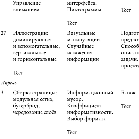
Управление
интерфейса.
вниманием
Пиктограммы
Тест
Тест
27
Иллюстрации:
Визуальные
Подгот
доминирующая
манипуляции.
предло
и вспомогательные,
Случайные
Спосо
вертикальные
искажения
описан
и горизонтальные
информации
задачи
проект
Тест
Апрель
3
Сборка страницы:
Информационный
Багаж
модульная сетка,
мусор.
бутерброд,
Коэффициент
Тест
чередование слоёв
информативности.
Выбор формата
Тест