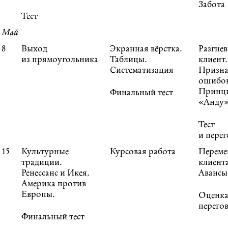
Забота
Тест
Май
8
Выход
Экранная вёрстка.
Разгне
из прямоугольника
Таблицы.
клиент.
Систематизация
Призна
ошибо
Принц
Финальный тест
«Анду
Тест
и пере
15
Культурные
Курсовая работа
Переме
традиции.
клиента
Ренессанс и Икея.
Авансы
Америка против
Европы.
Оценк
перего
Финальный тест