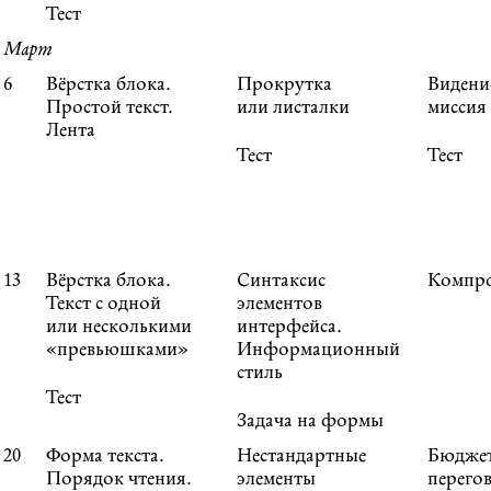
Тест
Март
6
Вёрстка блока.
Прокрутка
Видени
Простой текст.
или листалки
миссия
Лента
Тест
Тест
13
Вёрстка блока.
Синтаксис
Компр
Текст с одной
элементов
или несколькими
интерфейса.
«превьюшками»
Информационный
стиль
Тест
Задача на формы
20
Форма текста.
Нестандартные
Бюдже
Порядок чтения.
элементы
перего