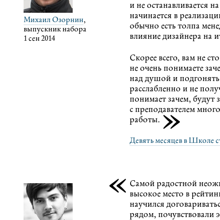
и не останавливается н
начинается в реализац
Михаил Озорнин
,
обычно есть толпа мен
выпускник набора
влияние дизайнера на 
1 сен 2014
Скорее всего, вам не ст
не очень понимаете зач
над душой и подгонять,
расслабленно и не полу
понимает зачем, будут 
»
с преподавателем мног
работы.
Девять месяцев в Школе 
«
Самой радостной неожи
высокое место в рейтинг
научился договариватьс
рядом, почувствовали 