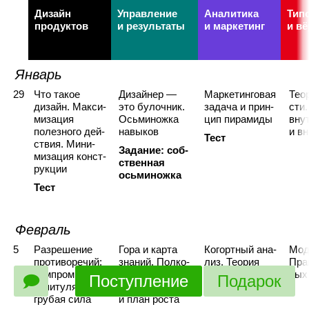
Дизайн
Управление
Аналитика
Тип
продуктов
и результаты
и маркетинг
и вё
Январь
29
Что такое
Дизай­нер —
Мар­ке­тин­го­вая
Тео­
дизайн. Мак­си­
это булоч­ник.
задача и прин­
сти.
ми­за­ция
Ось­ми­ножка
цип пирамиды
внут
полез­ного дей­
навыков
и в
Тест
ствия. Мини­
Зада­ние:
соб­
ми­за­ция
конст­
ствен­ная
рукции
осьминожка
Тест
Фев­раль
5
Раз­ре­ше­ние
Гора и карта
Когорт­ный ана­
Мод
про­ти­во­ре­чий:
зна­ний. Пол­ко­
лиз. Теория
Пра­
ком­про­мисс,
во­дец или маг.
ных
🗩
Поступление
Подарок
капи­ту­ля­ция,
Шеф­ство
гру­бая сила
и план роста