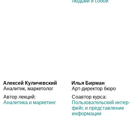
людьми и собой
Алексей Куличевский
Илья Бирман
Ана­ли­тик, маркетолог
Арт‑дирек­тор бюро
Автор лек­ций:
Соав­тор курса:
Ана­ли­тика и маркетинг
Поль­зо­ва­тель­ский интер­
фейс и пред­став­ле­ние
информации