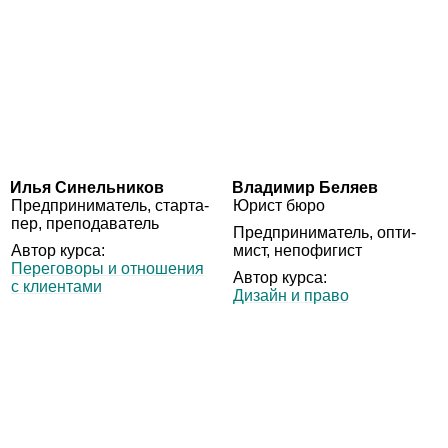
Илья Синельников
Владимир Беляев
Пред­при­ни­ма­тель, стар­та­
Юрист бюро
пер, преподаватель
Пред­при­ни­ма­тель, опти­
Автор курса:
мист, непофигист
Пере­го­воры и отно­ше­ния
Автор курса:
с клиентами
Дизайн и право