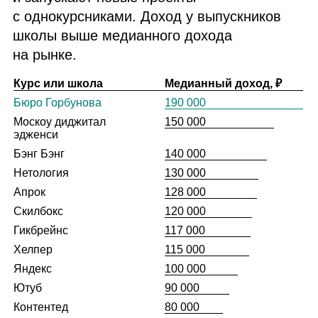
с однокурсниками. Доход у выпускников
школы выше медианного дохода
на рынке.
Курс или школа
Медианный доход, ₽
Бюро Горбунова
190 000
Москоу диджитал
150 000
эдженси
Бэнг Бэнг
140 000
Нетология
130 000
Апрок
128 000
Скилбокс
120 000
Гикбрейнс
117 000
Хелпер
115 000
Яндекс
100 000
Ютуб
90 000
Контентед
80 000