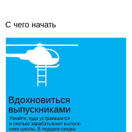
С чего начать
Вдохновиться
выпускниками
Узнайте, куда устра­и­ва­ются
и сколько зара­ба­ты­вают выпуск­
ники школы. В пода­рок скидка