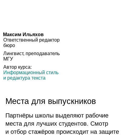
Максим Ильяхов
Ответ­ствен­ный редак­тор
бюро
Линг­вист, пре­по­да­ва­тель
МГУ
Автор курса:
Инфор­ма­ци­он­ный стиль
и редак­тура текста
Места для выпускников
Партнёры школы выделяют рабочие
места для лучших студентов. Смотр
и отбор стажёров происходит на защите