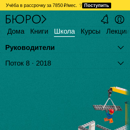
Учёба в рассрочку
за 7850 ₽/мес.
❔
Поступить
а
Дома
Книги
Школа
Курсы
Лекции
Руководители
Поток
8 · 2018