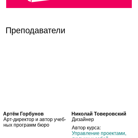
Преподаватели
Артём Горбунов
Николай Товеровский
Арт‑дирек­тор и автор учеб­
Дизай­нер
ных про­грамм бюро
Автор курса:
Управ­ле­ние про­ек­тами,