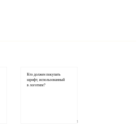
ции комментария
Кто должен покупать
шрифт, использованный
в логотипе?
1