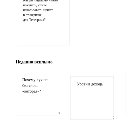
Какую лицензию нужно
покупать, чтобы
использовать шрифт
в стикерпаке
для Телеграма?
Иллюстрация
гиф или джипег шириной не более 70
Недавно всплыло
Почему лучше
Уровни дохода
без слова
«
которая»?
3
2