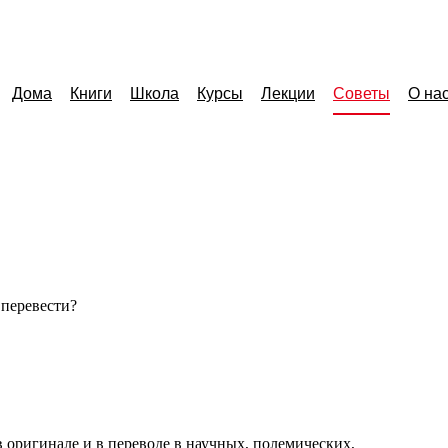
Дома
Книги
Школа
Курсы
Лекции
Советы
О на
 перевести?
в оригинале и в переводе в научных, полемических,