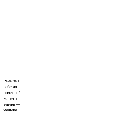
0 пикселей
Раньше в ТГ
работал
полезный
контент,
теперь —
меньше
1