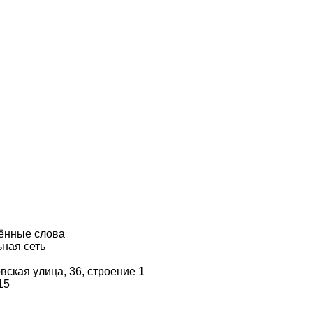
ённые слова
ная сеть
вская улица,
36, строение 1
15