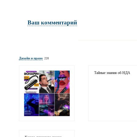
Ваш комментарий
Имя и фамилия
обязательны полностью для публика
Дизайн и право
220
Электронная почта
адрес не будет опубликован
Тайные знания об НДА
Ваши соображения