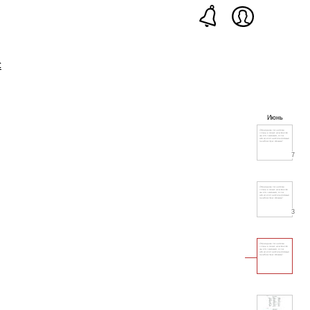
с
Июнь
7
3