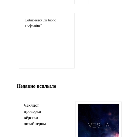
Ваши соображения
Собирается ли бюро
в офлайне?
Иллюстрация
гиф или джипег шириной не более 700 пикселей
Недавно всплыло
Чеклист
проверки
вёрстки
дизайнером