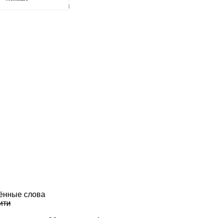
1
ённые слова
ити