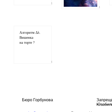
1
1
Алгоритм Δλ.
Вишенка
на торте ?
1
Бюро Горбунова
Запрещ
Юзабил