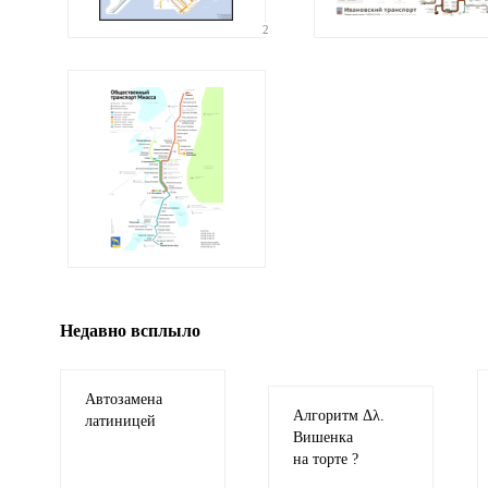
2
Ваши соображения
Иллюстрация
гиф или джипег шириной не более 700 пи
Недавно всплыло
Автозамена
Алгоритм Δλ.
латиницей
Вишенка
на торте ?