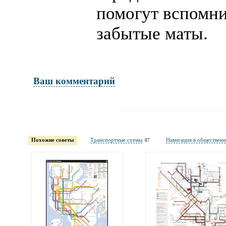
помогут вспомни
забытые маты.
Ваш комментарий
Имя и фамилия
обязательны полностью для публикации 
Похожие советы
Транспортные схемы
Навигация в обществен
87
Электронная почта
адрес не будет опубликован