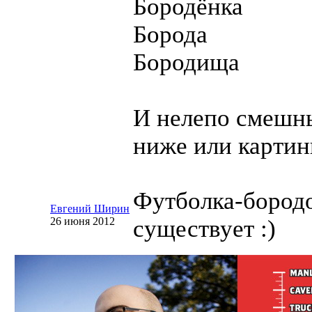
Бородёнка
Борода
Бородища
И нелепо смешн
ниже или
карти
Футболка-бород
Евгений Ширин
26 июня 2012
существует :)