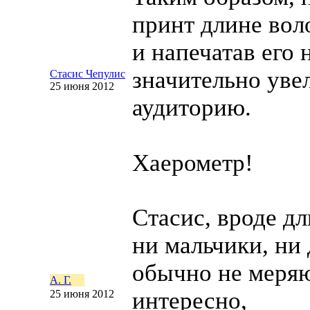
принт длине вол
и напечатав его 
значительно уве
Стасис Чепулис
25 июня 2012
аудиторию.
Хаерометр!
Стасис, вроде д
ни мальчики, ни
обычно не меряю
А. Г.
интересно,
25 июня 2012