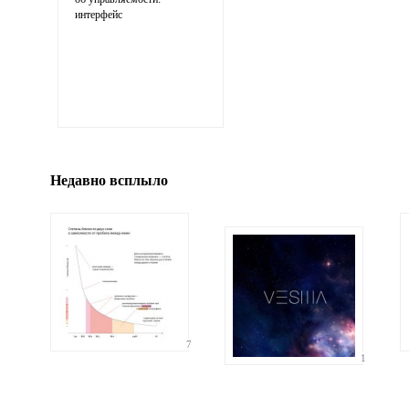
интерфейс
Иллюстрация
гиф или джипег шириной не более 700 пи
Недавно всплыло
7
1