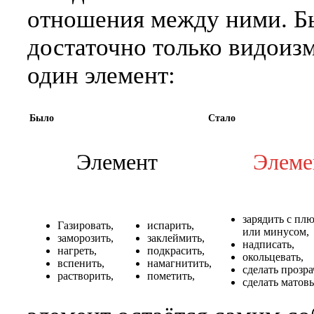
отношения между ними. Б
достаточно только видоиз
один элемент:
Было
Стало
Элемент
Элеме
зарядить с пл
Газировать,
испарить,
или минусом,
заморозить,
заклеймить,
надписать,
нагреть,
подкрасить,
окольцевать,
вспенить,
намагнитить,
сделать прозр
растворить,
пометить,
сделать мато