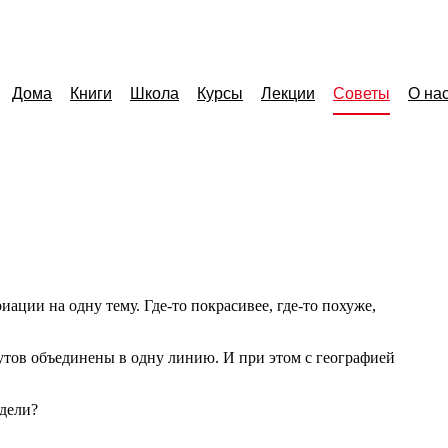
Дома
Книги
Школа
Курсы
Лекции
Советы
О на
риации на одну тему.
Где-то
покрасивее,
где-то
похуже,
утов объединены в одну линию. И при этом с географией
дели?